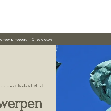
 voor privétours
Onze gidsen
gië (aan Hiltonhotel, Blend
twerpen