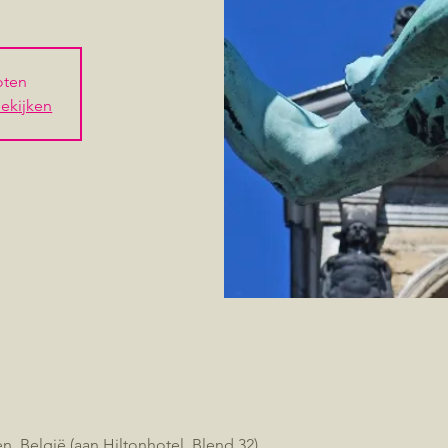
loten
ekijken
, België (aan Hiltonhotel, Blend 32)