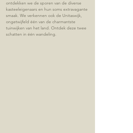
ontdekken we de sporen van de diverse 
kasteeleigenaars en hun soms extravagante 
smaak. We verkennen ook de Unitaswijk, 
ongetwijfeld één van de charmantste 
tuinwijken van het land. Ontdek deze twee 
schatten in één wandeling.