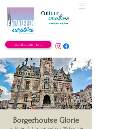
Contacteer ons
Borgerhoutse Glorie
zo 16 mrt
  |  
Turnhoutsebaan 286 (aan De