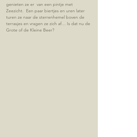
genieten ze er  van een pintje met 
Zeezicht.  Een paar biertjes en uren later 
turen ze naar de sterrenhemel boven de 
terrasjes en vragen ze zich af… Is dat nu de 
Grote of de Kleine Beer?