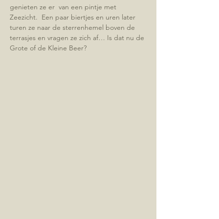
genieten ze er  van een pintje met 
Zeezicht.  Een paar biertjes en uren later 
turen ze naar de sterrenhemel boven de 
terrasjes en vragen ze zich af… Is dat nu de 
Grote of de Kleine Beer?