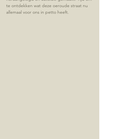
te ontdekken wat deze oeroude straat nu 
allemaal voor ons in petto heeft.