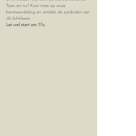
Toen en nu? Kom mee op onze 
kerstwandeling en ontdek de symbolen van 
dit lichtfeest.
Let wel start om 17u
.