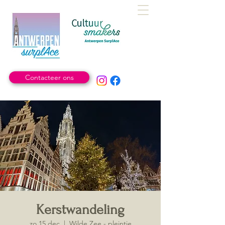
Contacteer ons
Kerstwandeling
zo 15 dec
  |  
Wilde Zee - pleintje