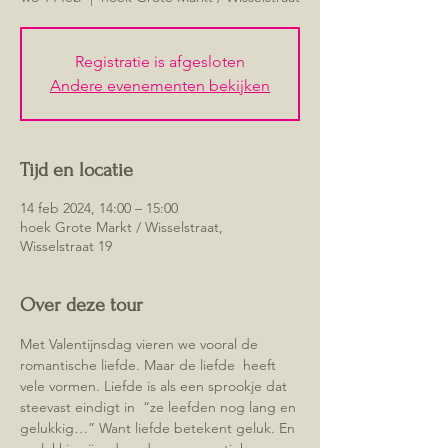
Registratie is afgesloten
Andere evenementen bekijken
Tijd en locatie
14 feb 2024, 14:00 – 15:00
hoek Grote Markt / Wisselstraat,
Wisselstraat 19
Over deze tour
Met Valentijnsdag vieren we vooral de 
romantische liefde. Maar de liefde  heeft 
vele vormen. Liefde is als een sprookje dat 
steevast eindigt in  “ze leefden nog lang en 
gelukkig…” Want liefde betekent geluk. En 