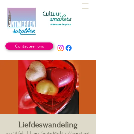
Contacteer ons
Liefdeswandeling
wo 14 feb
  |  
hoek Grote Markt / Wisselstraat