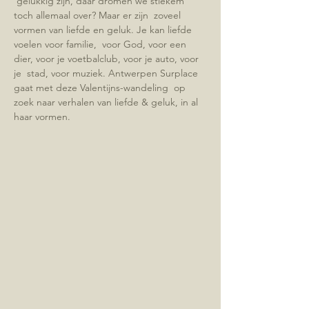
 gelukkig zijn, daar dromen we stiekem 
toch allemaal over? Maar er zijn  zoveel 
vormen van liefde en geluk. Je kan liefde 
voelen voor familie,  voor God, voor een 
dier, voor je voetbalclub, voor je auto, voor 
je  stad, voor muziek. Antwerpen Surplace 
gaat met deze Valentijns-wandeling  op 
zoek naar verhalen van liefde & geluk, in al 
haar vormen.