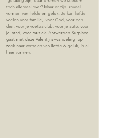
 gelukkig zijn, daar dromen we stiekem 
toch allemaal over? Maar er zijn  zoveel 
vormen van liefde en geluk. Je kan liefde 
voelen voor familie,  voor God, voor een 
dier, voor je voetbalclub, voor je auto, voor 
je  stad, voor muziek. Antwerpen Surplace 
gaat met deze Valentijns-wandeling  op 
zoek naar verhalen van liefde & geluk, in al 
haar vormen.