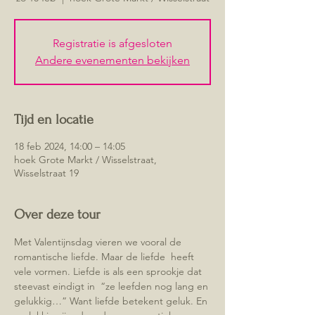
Registratie is afgesloten
Andere evenementen bekijken
Tijd en locatie
18 feb 2024, 14:00 – 14:05
hoek Grote Markt / Wisselstraat,
Wisselstraat 19
Over deze tour
Met Valentijnsdag vieren we vooral de 
romantische liefde. Maar de liefde  heeft 
vele vormen. Liefde is als een sprookje dat 
steevast eindigt in  “ze leefden nog lang en 
gelukkig…” Want liefde betekent geluk. En 