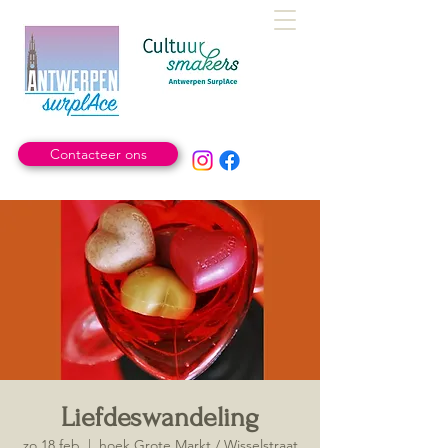
Contacteer ons
Liefdeswandeling
zo 18 feb
  |  
hoek Grote Markt / Wisselstraat