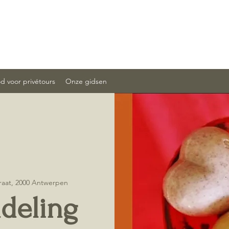
 voor privétours
Onze gidsen
raat, 2000 Antwerpen
deling