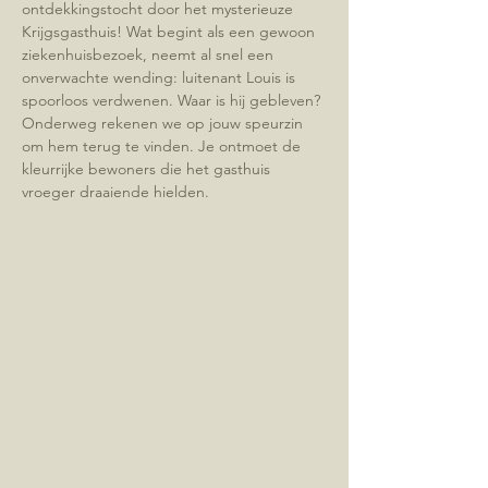
ontdekkingstocht door het mysterieuze 
Krijgsgasthuis! Wat begint als een gewoon 
ziekenhuisbezoek, neemt al snel een 
onverwachte wending: luitenant Louis is 
spoorloos verdwenen. Waar is hij gebleven?
Onderweg rekenen we op jouw speurzin 
om hem terug te vinden. Je ontmoet de 
kleurrijke bewoners die het gasthuis 
vroeger draaiende hielden. 