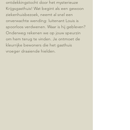
ontdekkingstocht door het mysterieuze 
Krijgsgasthuis! Wat begint als een gewoon 
ziekenhuisbezoek, neemt al snel een 
onverwachte wending: luitenant Louis is 
spoorloos verdwenen. Waar is hij gebleven?
Onderweg rekenen we op jouw speurzin 
om hem terug te vinden. Je ontmoet de 
kleurrijke bewoners die het gasthuis 
vroeger draaiende hielden. 