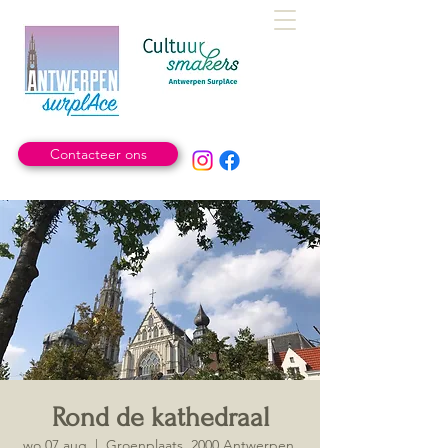
Contacteer ons
Rond de kathedraal
wo 07 aug
  |  
Groenplaats, 2000 Antwerpen,