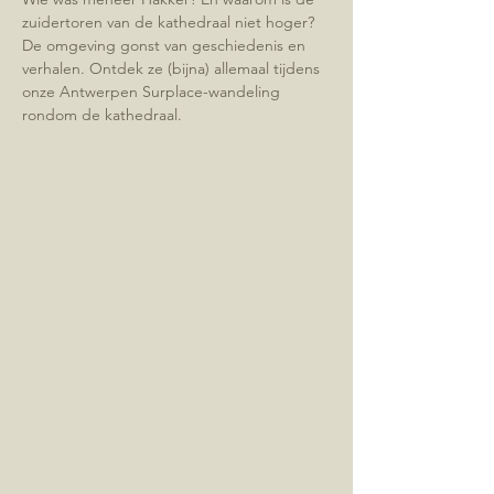
zuidertoren van de kathedraal niet hoger? 
De omgeving gonst van geschiedenis en 
verhalen. Ontdek ze (bijna) allemaal tijdens 
onze Antwerpen Surplace-wandeling 
rondom de kathedraal.