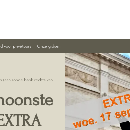
 voor privétours
Onze gidsen
n (aan ronde bank rechts van
hoonste
EXTRA