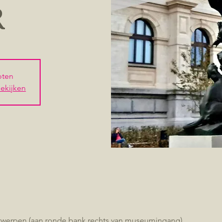
R
loten
ekijken
twerpen (aan ronde bank rechts van museumingang)