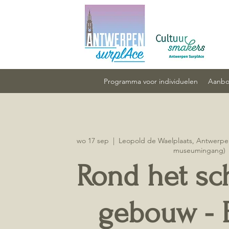
Programma voor individuelen
Aanbod
wo 17 sep
  |  
Leopold de Waelplaats, Antwerpe
museumingang)
Rond het sc
gebouw - 