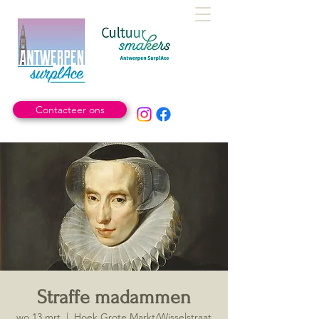
Contacteer ons
Straffe madammen
wo 13 mrt
  |  
Hoek Grote Markt/Wisselstraat