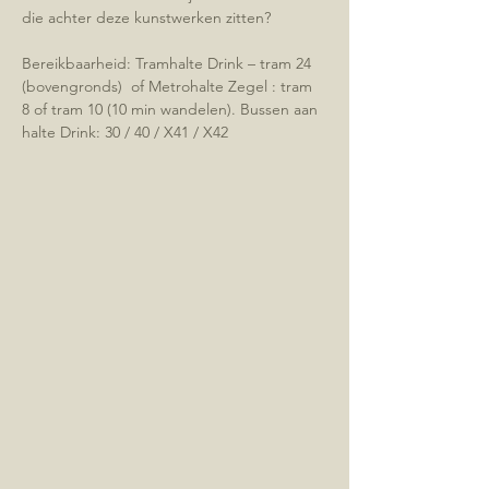
die achter deze kunstwerken zitten?
Bereikbaarheid: Tramhalte Drink – tram 24 
(bovengronds)  of Metrohalte Zegel : tram 
8 of tram 10 (10 min wandelen). Bussen aan 
halte Drink: 30 / 40 / X41 / X42