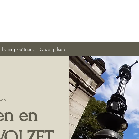
 voor privétours
Onze gidsen
pen
en en
 VOLZET