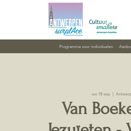
Programma voor individuelen
Aanbod
wo 18 sep
  |  
Antwer
Van Boek
Jezuïeten -