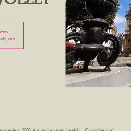
loten
ekijken
enceplein 2000 Antwerpen (aan beeld H. Conschience)