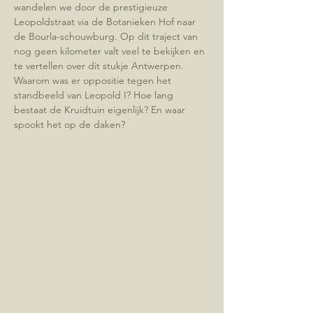
wandelen we door de prestigieuze 
Leopoldstraat via de Botanieken Hof naar 
de Bourla-schouwburg. Op dit traject van 
nog geen kilometer valt veel te bekijken en 
te vertellen over dit stukje Antwerpen. 
Waarom was er oppositie tegen het 
standbeeld van Leopold I? Hoe lang 
bestaat de Kruidtuin eigenlijk? En waar 
spookt het op de daken?