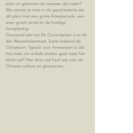
plein er gekomen en vanwaar die naam? 
We nemen je mee in de geschiedenis van 
dit plein met een grote bloeiperiode, een 
even groot verval en de huidige 
heropleving.
Grenzend aan het De Coninckplein is er de 
Van Wesenbekestraat, beter bekend als 
Chinatown. Typisch voor Antwerpen is dat 
het maar om enkele straten gaat maar het 
klinkt wel! Hier leren we heel wat over de 
Chinese cultuur en gewoontes.