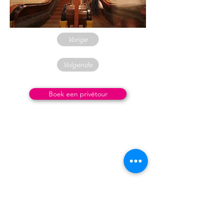
Vorige
Volgende
Boek een privétour