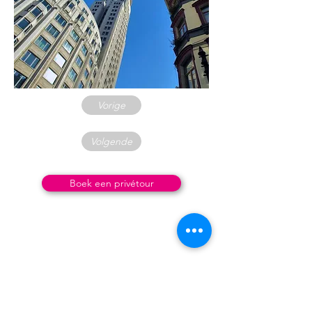
Vorige
Volgende
Boek een privétour