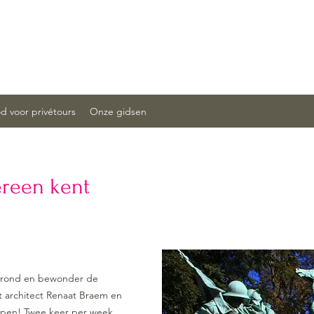
 voor privétours
Onze gidsen
ereen kent
e rond en bewonder de
 architect Renaat Braem en
rpen! Twee keer per week