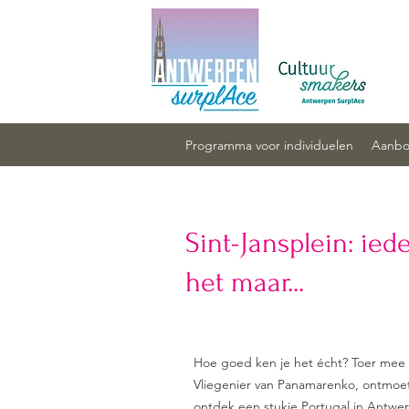
Programma voor individuelen
Aanbod
Sint-Jansplein: ied
het maar...
Hoe goed ken je het écht? Toer me
Vliegenier van Panamarenko, ontmoet
ontdek een stukje Portugal in Antwe