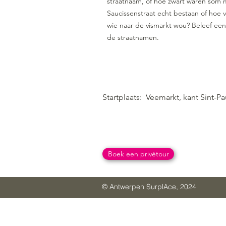
straatnaam, of hoe zwart waren som m
Saucissenstraat echt bestaan of hoe v
wie naar de vismarkt wou? Beleef een
de straatnamen.
Startplaats:
Veemarkt, kant Sint-Pa
Boek een privétour
© Antwerpen SurplAce, 2024