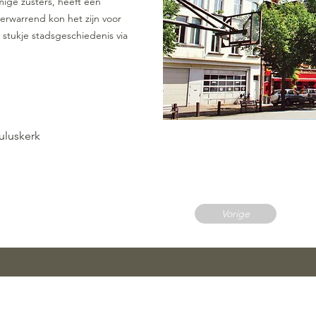
ige zusters, heeft een
erwarrend kon het zijn voor
 stukje stadsgeschiedenis via
uluskerk
Vorige