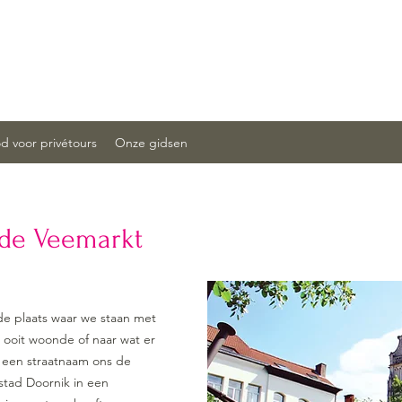
 voor privétours
Onze gidsen
 de Veemarkt
 de plaats waar we staan met
r ooit woonde of naar wat er
 een straatnaam ons de
tad Doornik in een