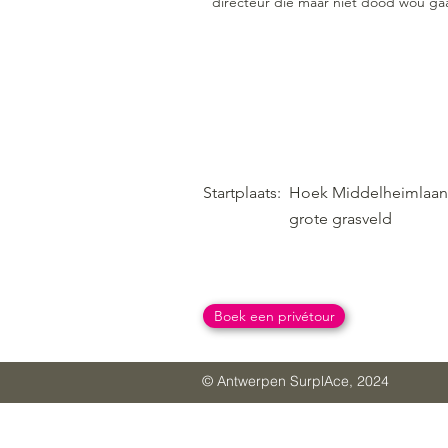
directeur die maar niet dood wou ga
Startplaats:
Hoek Middelheimlaan/
grote grasveld
Boek een privétour
© Antwerpen SurplAce, 2024