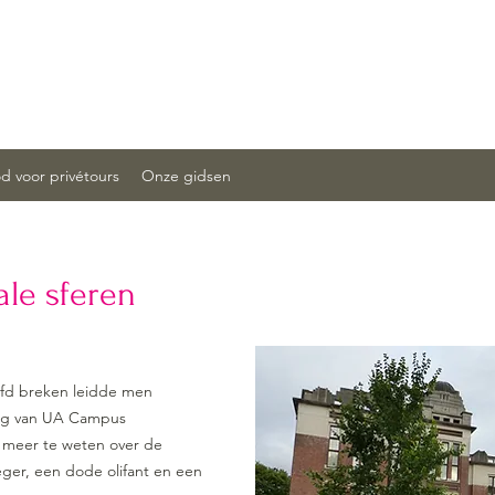
 voor privétours
Onze gidsen
ale sferen
fd breken leidde men
ing van UA Campus
 meer te weten over de
ger, een dode olifant en een